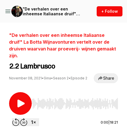
"De verhalen over een
+ Follow
inheemse Italiaanse druif"
La Botta Wijnavonturen
vertelt over de druiven
waarvan haar proeverij-
wijnen gemaakt zijn.
"De verhalen over een inheemse Italiaanse
druif" La Botta Wijnavonturen vertelt over de
druiven waarvan haar proeverij- wijnen gemaakt
zijn.
2.2 Lambrusco
Share
November 08, 2021
•
Gina
•
Season 2
•
Episode 2
Use Left/Right to seek, Home/End to jump to st
0:00
|
18:21